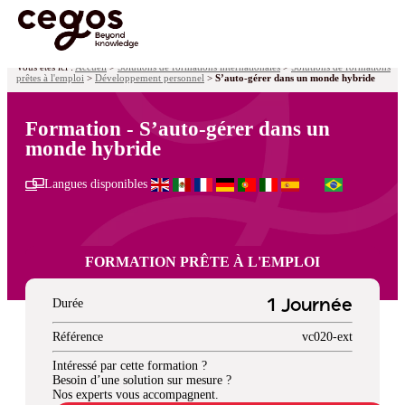
Skip to main content
Vous êtes ici :
Accueil
>
Solutions de formations internationales
>
Solutions de formations
prêtes à l'emploi
>
Développement personnel
>
S’auto-gérer dans un monde hybride
Formation - S’auto-gérer dans un
monde hybride
Langues disponibles
FORMATION PRÊTE À L'EMPLOI
Durée
1 Journée
Référence
vc020-ext
Intéressé par cette formation ?
Besoin d’une solution sur mesure ?
Nos experts vous accompagnent.