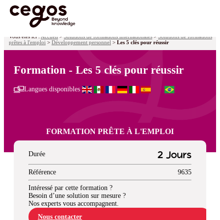
Skip to main content
Vous êtes ici :
Accueil
>
Solutions de formations internationales
>
Solutions de formations
prêtes à l'emploi
>
Développement personnel
>
Les 5 clés pour réussir
Formation - Les 5 clés pour réussir
Langues disponibles
FORMATION PRÊTE À L'EMPLOI
Durée
2 Jours
Référence
9635
Intéressé par cette formation ?
Besoin d’une solution sur mesure ?
Nos experts vous accompagnent.
Nous contacter