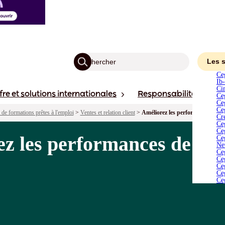
C
I
C
C
C
C
C
Les 
C
Ce
N
Ib
C
Ci
fre et solutions internationales
Responsabilité
Ac
C
Ce
C
Ce
C
Ceg
 de formations prêtes à l'emploi
>
Ventes et relation client
>
Améliorez les performances de v
C
Cr
Ce
Ce
z les performances de vot
Ce
Ne
Ce
Ce
Ce
Ce
Ce