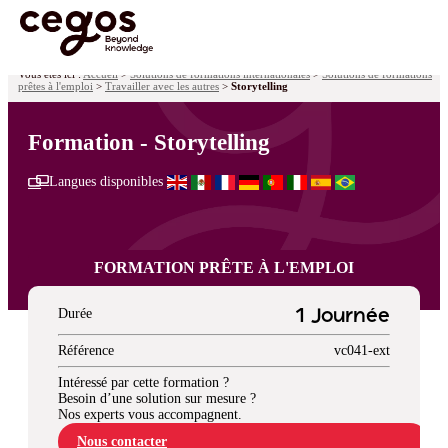
Skip to main content
Vous êtes ici :
Accueil
>
Solutions de formations internationales
>
Solutions de formations
prêtes à l'emploi
>
Travailler avec les autres
>
Storytelling
Formation - Storytelling
Langues disponibles
FORMATION PRÊTE À L'EMPLOI
Durée
1 Journée
Référence
vc041-ext
Intéressé par cette formation ?
Besoin d’une solution sur mesure ?
Nos experts vous accompagnent.
Nous contacter