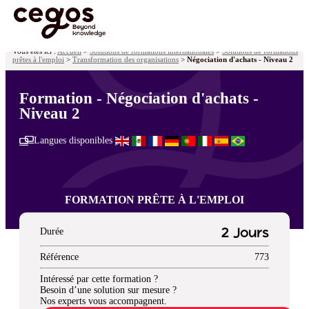
Skip to main content
Vous êtes ici :
Accueil
>
Solutions de formations internationales
>
Solutions de formations
prêtes à l'emploi
>
Transformation des organisations
>
Négociation d'achats - Niveau 2
Formation - Négociation d'achats -
Niveau 2
Langues disponibles
FORMATION PRÊTE À L'EMPLOI
Durée
2 Jours
Référence
773
Intéressé par cette formation ?
Besoin d’une solution sur mesure ?
Nos experts vous accompagnent.