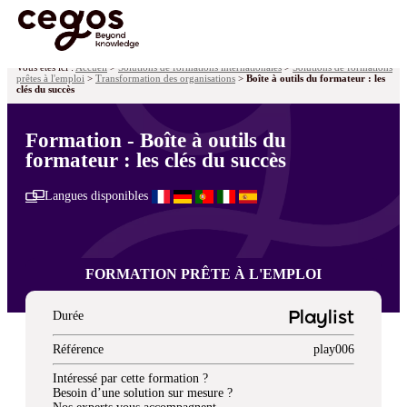
Skip to main content
Vous êtes ici :
Accueil
>
Solutions de formations internationales
>
Solutions de formations
prêtes à l'emploi
>
Transformation des organisations
>
Boîte à outils du formateur : les
clés du succès
Formation - Boîte à outils du
formateur : les clés du succès
Langues disponibles
FORMATION PRÊTE À L'EMPLOI
Durée
Playlist
Référence
play006
Intéressé par cette formation ?
Besoin d’une solution sur mesure ?