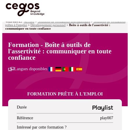
Skip to main content
Vous êtes ici :
Accueil
>
Solutions de formations internationales
>
Solutions de formations
prêtes à l'emploi
>
Développement personnel
>
Boîte à outils de l'assertivité :
communiquer en toute confiance
Formation - Boîte à outils de
l'assertivité : communiquer en toute
confiance
Langues disponibles
FORMATION PRÊTE À L'EMPLOI
Durée
Playlist
Référence
play007
Intéressé par cette formation ?