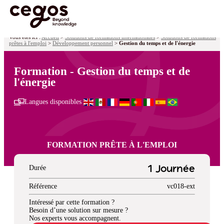
Skip to main content
Vous êtes ici :
Accueil
>
Solutions de formations internationales
>
Solutions de formations
prêtes à l'emploi
>
Développement personnel
>
Gestion du temps et de l'énergie
Formation - Gestion du temps et de
l'énergie
Langues disponibles
FORMATION PRÊTE À L'EMPLOI
Durée
1 Journée
Référence
vc018-ext
Intéressé par cette formation ?
Besoin d’une solution sur mesure ?
Nos experts vous accompagnent.