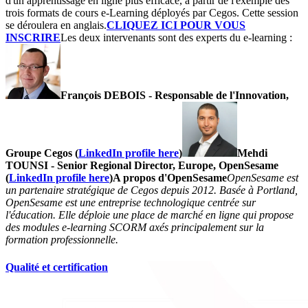
d'un apprentissage en ligne plus efficace, à partir de l'exemple des
trois formats de cours e-Learning déployés par Cegos. Cette session
se déroulera en anglais.
CLIQUEZ ICI POUR VOUS
INSCRIRE
Les deux intervenants sont des experts du e-learning :
François DEBOIS - Responsable de l'Innovation,
Groupe Cegos (
LinkedIn profile here
)
Mehdi
TOUNSI - Senior Regional Director, Europe, OpenSesame
(
LinkedIn profile here
)
A propos d'OpenSesame
OpenSesame est
un partenaire stratégique de Cegos depuis 2012. Basée à Portland,
OpenSesame est une entreprise technologique centrée sur
l'éducation. Elle déploie une place de marché en ligne qui propose
des modules e-learning SCORM axés principalement sur la
formation professionnelle.
Qualité et certification