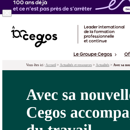
Skip to main content
Leader international
de la formation
professionnelle
et continue
Le Groupe Cegos
Of
Vous êtes ici :
Accueil
>
Actualités et ressources
>
Actualités
>
Avec sa no
Avec sa nouvel
Cegos accompag
du travail