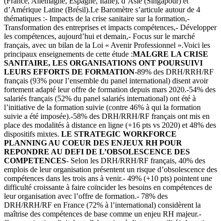
(France, Allemagne, Espagne, Italie), d’Asie (Singapour) et
d’Amérique Latine (Brésil).Le Baromètre s’articule autour de 4
thématiques :- Impacts de la crise sanitaire sur la formation,-
Transformation des entreprises et impacts compétences,- Développer
les compétences, aujourd’hui et demain,- Focus sur le marché
français, avec un bilan de la Loi « Avenir Professionnel ».Voici les
principaux enseignements de cette étude :
MALGRE LA CRISE
SANITAIRE, LES ORGANISATIONS ONT POURSUIVI
LEURS EFFORTS DE FORMATION
-89% des DRH/RRH/RF
français (93% pour l’ensemble du panel international) disent avoir
fortement adapté leur offre de formation depuis mars 2020.-54% des
salariés français (52% du panel salariés international) ont été à
l’initiative de la formation suivie (contre 46% à qui la formation
suivie a été imposée).-58% des DRH/RRH/RF français ont mis en
place des modalités à distance en ligne (+16 pts vs 2020) et 48% des
dispositifs mixtes.
LE STRATEGIC WORKFORCE
PLANNING AU COEUR DES ENJEUX RH POUR
REPONDRE AU DEFI DE L’OBSOLESCENCE DES
COMPETENCES
- Selon les DRH/RRH/RF français, 40% des
emplois de leur organisation présentent un risque d’obsolescence des
compétences dans les trois ans à venir.- 49% (+10 pts) pointent une
difficulté croissante à faire coïncider les besoins en compétences de
leur organisation avec l’offre de formation.- 78% des
DRH/RRH/RF en France (72% à l’international) considèrent la
maîtrise des compétences de base comme un enjeu RH majeur.-