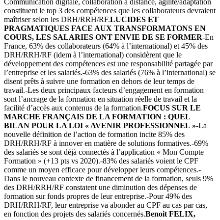
Communication digitale, collaboration à distance, agilité/adaptation
constituent le top 3 des compétences que les collaborateurs devraient
maîtriser selon les DRH/RRH/RF.
LUCIDES ET
PRAGMATIQUES FACE AUX TRANSFORMATONS EN
COURS, LES SALARIES ONT ENVIE DE SE FORMER
-En
France, 63% des collaborateurs (64% à l’international) et 45% des
DRH/RRH/RF (idem à l’international) considèrent que le
développement des compétences est une responsabilité partagée par
l’entreprise et les salariés.-63% des salariés (76% à l’international) se
disent prêts à suivre une formation en dehors de leur temps de
travail.-Les deux principaux facteurs d’engagement en formation
sont l’ancrage de la formation en situation réelle de travail et la
facilité d’accès aux contenus de la formation.
FOCUS SUR LE
MARCHE FRANÇAIS DE LA FORMATION : QUEL
BILAN POUR LA LOI « AVENIR PROFESSIONNEL »
-La
nouvelle définition de l’action de formation incite 85% des
DRH/RRH/RF à innover en matière de solutions formatives.-69%
des salariés se sont déjà connectés à l’application « Mon Compte
Formation » (+13 pts vs 2020).-83% des salariés voient le CPF
comme un moyen efficace pour développer leurs compétences.-
Dans le nouveau contexte de financement de la formation, seuls 9%
des DRH/RRH/RF constatent une diminution des dépenses de
formation sur fonds propres de leur entreprise.-Pour 49% des
DRH/RRH/RF, leur entreprise va abonder au CPF au cas par cas,
en fonction des projets des salariés concernés.
Benoit FELIX,