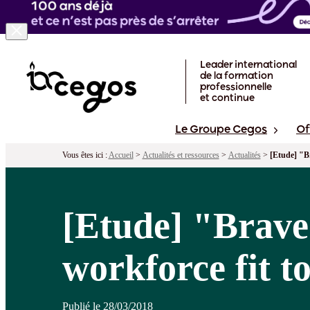
Skip to main content
Leader international
de la formation
professionnelle
et continue
Le Groupe Cegos
Of
Vous êtes ici :
Accueil
>
Actualités et ressources
>
Actualités
>
[Etude] "Br
[Etude] "Brave
workforce fit t
Publié le 28/03/2018