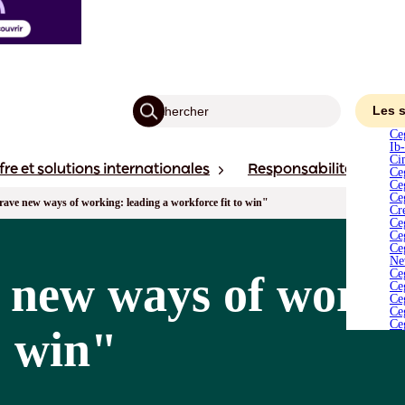
C
I
C
C
C
C
C
Les 
C
Ce
N
Ib
C
Ci
fre et solutions internationales
Responsabilité
Ac
C
Ce
C
Ce
C
Ceg
ave new ways of working: leading a workforce fit to win"
C
Cr
Ce
Ce
Ce
Ne
Ce
 new ways of workin
Ce
Ce
Ce
Ce
o win"