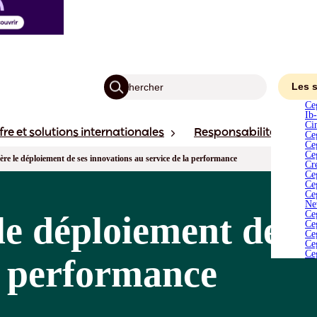
C
I
C
C
C
C
C
Les 
C
Ce
N
Ib
C
Ci
fre et solutions internationales
Responsabilité
Ac
C
Ce
C
Ce
C
Ceg
ère le déploiement de ses innovations au service de la performance
C
Cr
Ce
Ce
Ce
Ne
Ce
le déploiement de s
Ce
Ce
Ce
Ce
a performance