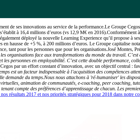
ment de ses innovations au service de la performance.Le Groupe Cegos a
’établit à 16,4 millions d’euros (vs 12,9 M€ en 2016).Conformément à se
Il a également déployé la nouvelle Learning Experience qu’il propose à s
res en hausse de +5 %, à 200 millions d’euros. Le Groupe capitalise no
nce, tant pour les personnes que pour les organisations.José Montes, P
t les organisations face aux transformations du monde du travail. C’es
et les personnes en employabilité. C’est cette double performance, coll
 Cegos par un effort constant d’innovation, avec un objectif central : f
emps est un facteur indispensable à l’acquisition des compétences atte
elle demande du temps.
Nous nous attachons à 'ré-humaniser' les disposit
 virtuelles, animation de communautés, e-coaching, peer coaching, tut
 en tenant compte des préférences d’apprentissage de chacun. Les premi
 nos résultats 2017 et nos priorités stratégiques pour 2018 dans notre