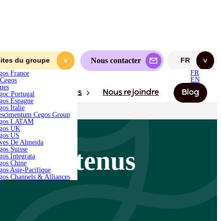
FR
egos France
EN
b-Cegos
imes
egoc Portugal
egos Espagne
egos Italie
rescimentum Cegos Group
Cegos LATAM
Nous contacter
sites du groupe
FR
<
<
Cegos UK
egos US
FR
gos France
eves De Almeida
EN
-Cegos
egos Suisse
mes
tualités et ressources
Nous rejoindre
Blog
egos Integrata
goc Portugal
egos Chine
gos Espagne
egos Asie-Pacifique
os Italie
egos Channels & Alliances
escimentum Cegos Group
gos LATAM
gos UK
gos US
ves De Almeida
gos Suisse
ses contenus
gos Integrata
gos Chine
gos Asie-Pacifique
gos Channels & Alliances