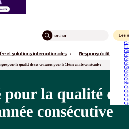
C
I
C
C
C
C
C
Les 
C
Ce
N
Ib
C
Ci
fre et solutions internationales
Responsabilité
Ac
C
Ce
C
Ce
C
Ceg
ngué pour la qualité de ses contenus pour la 11ème année consécutive
C
Cr
Ce
Ce
Ce
Ne
Ce
 pour la qualité de 
Ce
Ce
Ce
Ce
année consécutive